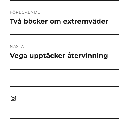
Inläggsnavigering
FÖREGÅENDE
Två böcker om extremväder
Föregående
inlägg:
NÄSTA
Vega upptäcker återvinning
Nästa
inlägg:
Instagram