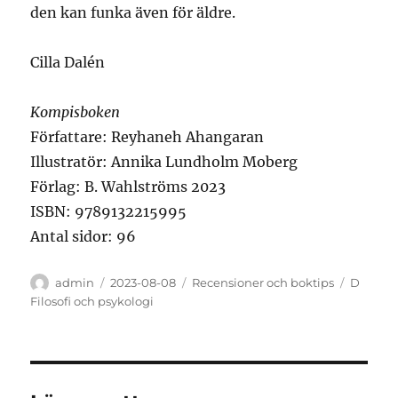
den kan funka även för äldre.
Cilla Dalén
Kompisboken
Författare: Reyhaneh Ahangaran
Illustratör: Annika Lundholm Moberg
Förlag: B. Wahlströms 2023
ISBN: 9789132215995
Antal sidor: 96
Författare
Publicerat
Kategorier
Etikette
admin
2023-08-08
Recensioner och boktips
D
den
Filosofi och psykologi