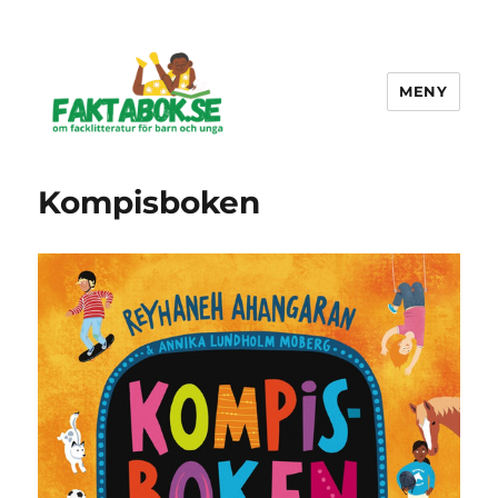
MENY
Faktabok.se
Kompisboken