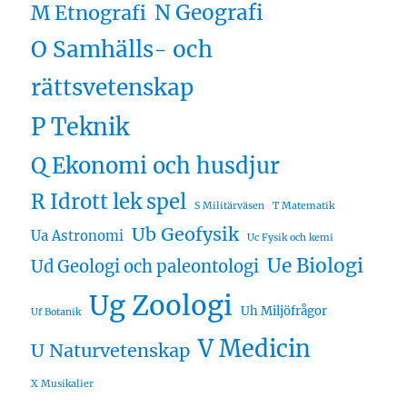
N Geografi
M Etnografi
O Samhälls- och
rättsvetenskap
P Teknik
Q Ekonomi och husdjur
R Idrott lek spel
S Militärväsen
T Matematik
Ub Geofysik
Ua Astronomi
Uc Fysik och kemi
Ue Biologi
Ud Geologi och paleontologi
Ug Zoologi
Uh Miljöfrågor
Uf Botanik
V Medicin
U Naturvetenskap
X Musikalier