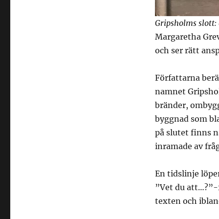
Gripsholms slott: 
Margaretha Greve
och ser rätt ans
Författarna berä
namnet Gripshol
bränder, ombyggn
byggnad som bla
på slutet finns 
inramade av frå
En tidslinje lö
”Vet du att…?”-f
texten och ibla