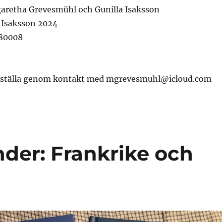
garetha Grevesmühl och Gunilla Isaksson
 Isaksson 2024
780008
beställa genom kontakt med mgrevesmuhl@icloud.com
der: Frankrike och