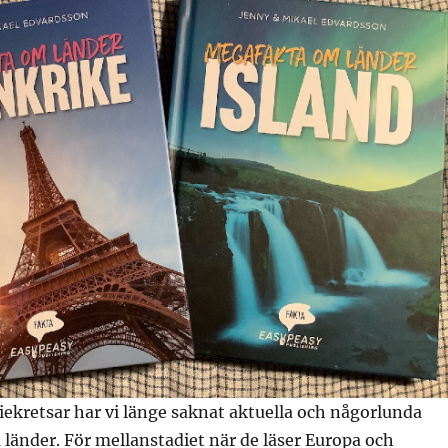
riekretsar har vi länge saknat aktuella och någorlunda
länder. För mellanstadiet när de läser Europa och