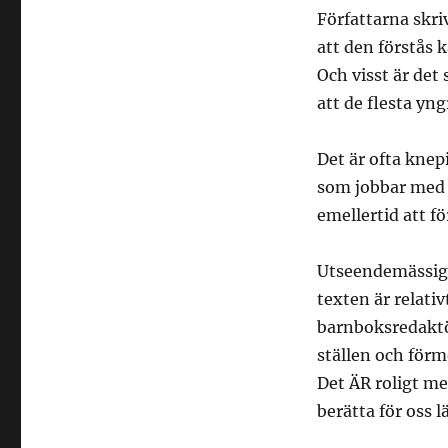
Författarna skri
att den förstås k
Och visst är det 
att de flesta yng
Det är ofta knep
som jobbar med 
emellertid att f
Utseendemässigt
texten är relati
barnboksredaktö
ställen och förm
Det ÄR roligt med
berätta för oss l