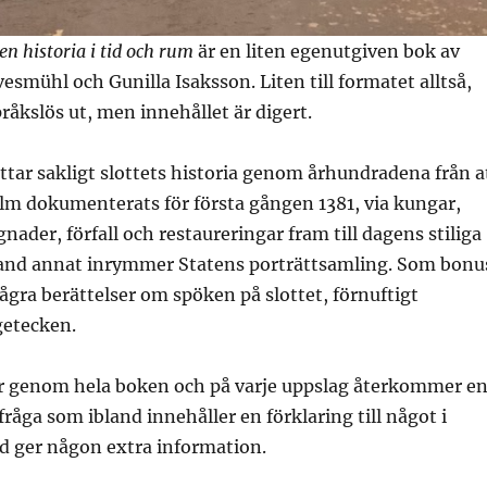
en historia i tid och rum
är en liten egenutgiven bok av
smühl och Gunilla Isaksson. Liten till formatet alltså,
pråkslös ut, men innehållet är digert.
ttar sakligt slottets historia genom århundradena från a
m dokumenterats för första gången 1381, via kungar,
ader, förfall och restaureringar fram till dagens stiliga
nd annat inrymmer Statens porträttsamling. Som bonu
några berättelser om spöken på slottet, förnuftigt
getecken.
per genom hela boken och på varje uppslag återkommer e
råga som ibland innehåller en förklaring till något i
nd ger någon extra information.