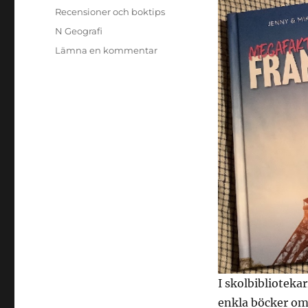
den
Kategorier
Recensioner och boktips
Etiketter
N Geografi
till
Lämna en kommentar
Megafakta
om
länder:
Frankrike
och
Island
I skolbiblioteka
enkla böcker om 