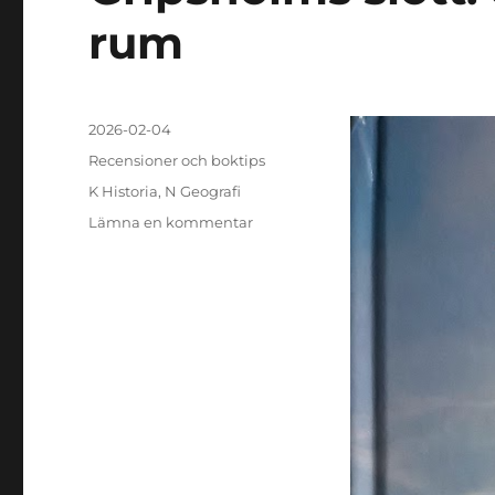
rum
Publicerat
2026-02-04
den
Kategorier
Recensioner och boktips
Etiketter
K Historia
,
N Geografi
till
Lämna en kommentar
Gripsholms
slott:
en
historia
i
tid
och
rum