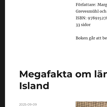
Författare: Mar
Grevesmühl och
ISBN: 9789152
33 sidor
Boken går att 
Megafakta om län
Island
Publicerat
2025-09-09