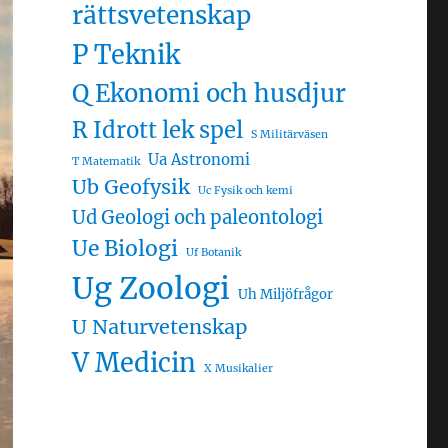
rättsvetenskap
P Teknik
Q Ekonomi och husdjur
R Idrott lek spel
S Militärväsen
Ua Astronomi
T Matematik
Ub Geofysik
Uc Fysik och kemi
Ud Geologi och paleontologi
Ue Biologi
Uf Botanik
Ug Zoologi
Uh Miljöfrågor
U Naturvetenskap
V Medicin
X Musikalier