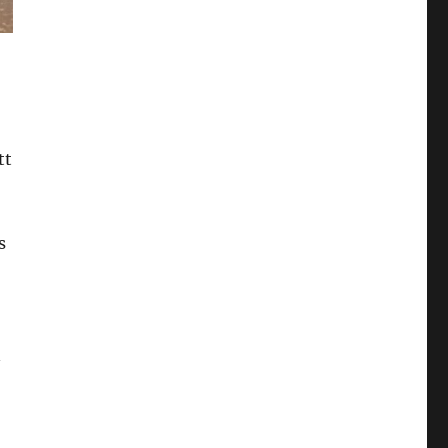
tt
s
n