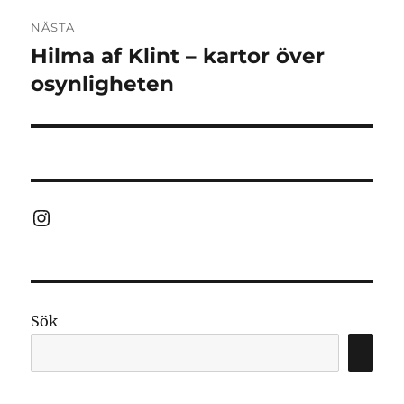
NÄSTA
Hilma af Klint – kartor över
Nästa
inlägg:
osynligheten
Instagram
Sök