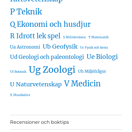
P Teknik
Q Ekonomi och husdjur
R Idrott lek spel
S Militärväsen
T Matematik
Ub Geofysik
Ua Astronomi
Uc Fysik och kemi
Ue Biologi
Ud Geologi och paleontologi
Ug Zoologi
Uh Miljöfrågor
Uf Botanik
V Medicin
U Naturvetenskap
X Musikalier
Recensioner och boktips