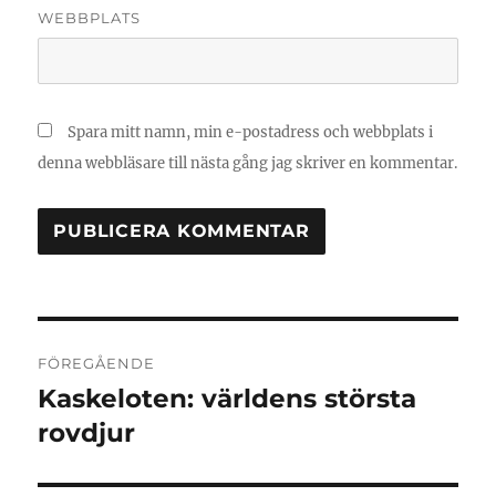
WEBBPLATS
Spara mitt namn, min e-postadress och webbplats i
denna webbläsare till nästa gång jag skriver en kommentar.
Inläggsnavigering
FÖREGÅENDE
Kaskeloten: världens största
Föregående
inlägg:
rovdjur