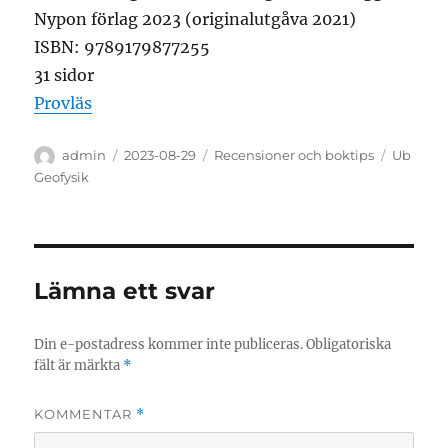
Nypon förlag 2023 (originalutgåva 2021)
ISBN: 9789179877255
31 sidor
Provläs
Författare
Publicerat
Kategorier
Etikette
admin
2023-08-29
Recensioner och boktips
Ub
den
Geofysik
Lämna ett svar
Din e-postadress kommer inte publiceras.
Obligatoriska
fält är märkta
*
KOMMENTAR
*