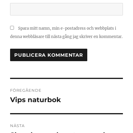
Spara mitt namn, min e-postadress och webbplats i
denna webbläsare till nästa gång jag skriver en kommentar.
Inläggsnavigering
FÖREGÅENDE
Vips naturbok
Föregående
inlägg:
NÄSTA