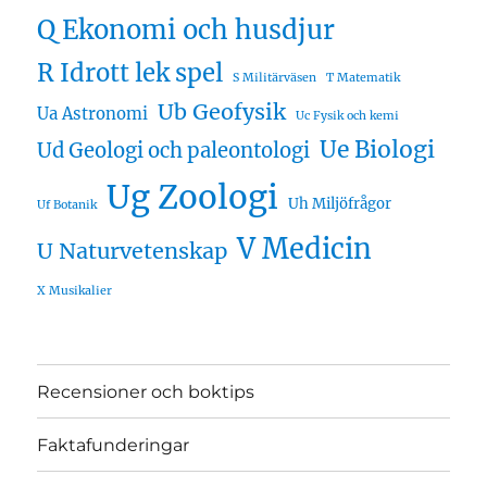
Q Ekonomi och husdjur
R Idrott lek spel
S Militärväsen
T Matematik
Ub Geofysik
Ua Astronomi
Uc Fysik och kemi
Ue Biologi
Ud Geologi och paleontologi
Ug Zoologi
Uh Miljöfrågor
Uf Botanik
V Medicin
U Naturvetenskap
X Musikalier
Recensioner och boktips
Faktafunderingar