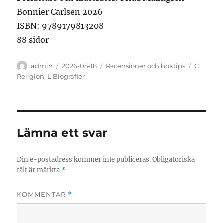
Bonnier Carlsen 2026
ISBN: 9789179813208
88 sidor
Författare
Publicerat
Kategorier
Etiketter
admin
2026-05-18
Recensioner och boktips
C
den
Religion
,
L Biografier
Lämna ett svar
Din e-postadress kommer inte publiceras.
Obligatoriska
fält är märkta
*
KOMMENTAR
*