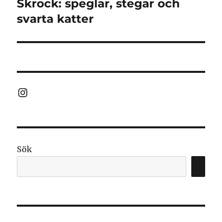
Skrock: speglar, stegar och
Nästa
inlägg:
svarta katter
Instagram
Sök