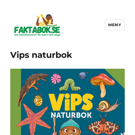
MENY
Faktabok.se
Vips naturbok