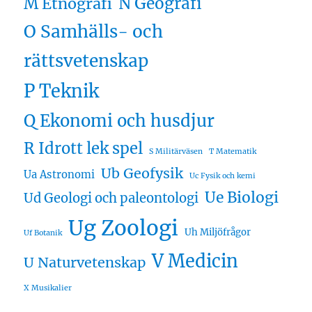
N Geografi
M Etnografi
O Samhälls- och
rättsvetenskap
P Teknik
Q Ekonomi och husdjur
R Idrott lek spel
S Militärväsen
T Matematik
Ub Geofysik
Ua Astronomi
Uc Fysik och kemi
Ue Biologi
Ud Geologi och paleontologi
Ug Zoologi
Uh Miljöfrågor
Uf Botanik
V Medicin
U Naturvetenskap
X Musikalier