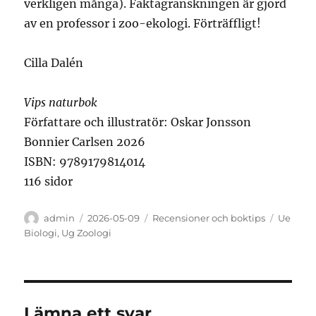
verkligen många). Faktagranskningen är gjord
av en professor i zoo-ekologi. Förträffligt!
Cilla Dalén
Vips naturbok
Författare och illustratör: Oskar Jonsson
Bonnier Carlsen 2026
ISBN: 9789179814014
116 sidor
Författare
Publicerat
Kategorier
Etikette
admin
2026-05-09
Recensioner och boktips
Ue
den
Biologi
,
Ug Zoologi
Lämna ett svar