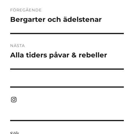
Inläggsnavigering
FÖREGÅENDE
Bergarter och ädelstenar
Föregående
inlägg:
NÄSTA
Alla tiders påvar & rebeller
Nästa
inlägg:
Instagram
Sök