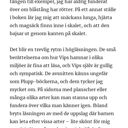
tången till exempel, jag har aldrig funderat
över om blåstång har rötter. På ett annat ställe
i boken lär jag mig att snäckans lunga, hjärta
och magsäck finns inne i skalet, och att den
bajsar ut genom kanten på skalet.
Det blir en trevlig rytm i högläsningen. De små
berättelserna om hur Vips hamnar i olika
miljöer är fina att läsa, och Vips själv är gullig
och sympatisk. De avsnitten känns ungefär
som Plupp-böckerna, och dem tycker jag
mycket om. På sidorna med planscher eller
många olika arter kan man stanna upp och
fundera över vilka man känner igen. Ibland
bryts läsningen av med de uppslag där barnen
kan leta efter vissa arter – lite skönt för mig