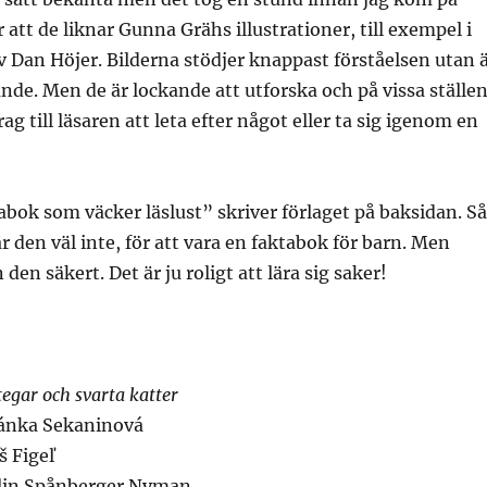
r att de liknar Gunna Grähs illustrationer, till exempel i
 Dan Höjer. Bilderna stödjer knappast förståelsen utan 
ande. Men de är lockande att utforska och på vissa ställe
g till läsaren att leta efter något eller ta sig igenom en
tabok som väcker läslust” skriver förlaget på baksidan. Så
 är den väl inte, för att vara en faktabok för barn. Men
 den säkert. Det är ju roligt att lära sig saker!
tegar och svarta katter
pánka Sekaninová
áš Figeľ
alin Spånberger Nyman