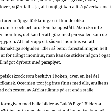
över, stjärnfall … ja, allt möjligt kan alltså påverka ens li
ttaren möjliga förklaringar till hur de olika
a om tur och och otur kan ha uppstått. Man ska inte
ly inomhus, det kan ha att göra med parasollen som de
Egypten. Att fälla upp ett sådant inomhus var att
lsmäktiga solguden. Eller så beror föreställningen helt
t är för trångt inomhus, man kanske sticker någon i ögat
ll något dyrbart med paraplyet.
peisk skrock som beskrivs i boken, även en hel del
rikansk. Oceanien tror jag inte finns med alls, antikens
nd och resten av Afrika nämns på ett enda ställe.
formgiven med balla bilder av Lukáš Figeľ. Bilderna
 sätt bekanta men det tog en stund innan jag kom på