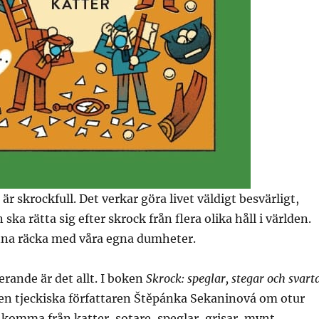
är skrockfull. Det verkar göra livet väldigt besvärligt,
ska rätta sig efter skrock från flera olika håll i världen.
nna räcka med våra egna dumheter.
erande är det allt. I boken
Skrock: speglar, stegar och svart
en tjeckiska författaren Štěpánka Sekaninová om otur
komma från katter, sotare, speglar, grisar, mynt,