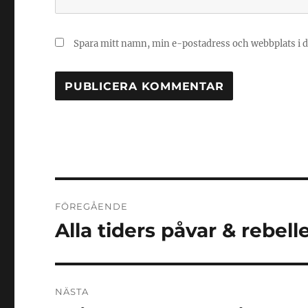
Spara mitt namn, min e-postadress och webbplats i d
Inläggsnavigering
FÖREGÅENDE
Alla tiders påvar & rebell
Föregående
inlägg:
NÄSTA