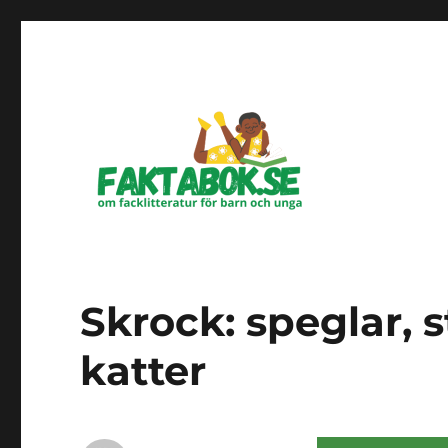
Om facklitteratur för barn och unga
Faktabok.se
Skrock: speglar, 
katter