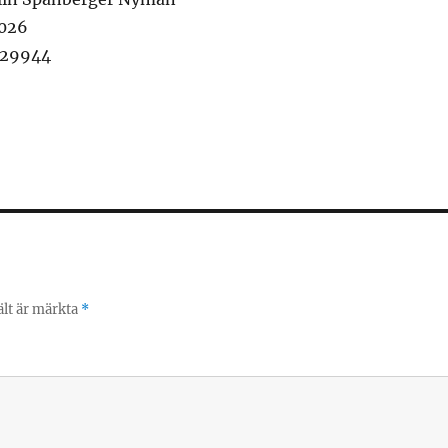
2026
9929944
ält är märkta
*