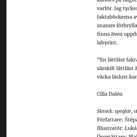
varför. Jag tycke
faktaböckerna av
snarare förbryll
finns även uppdra
labyrint.
”En lättläst fak
särskilt lättläst
väcka läslust kan
Cilla Dalén
Skrock: speglar, s
Författare: Ště
Illustratör: Luk
Översättare: M