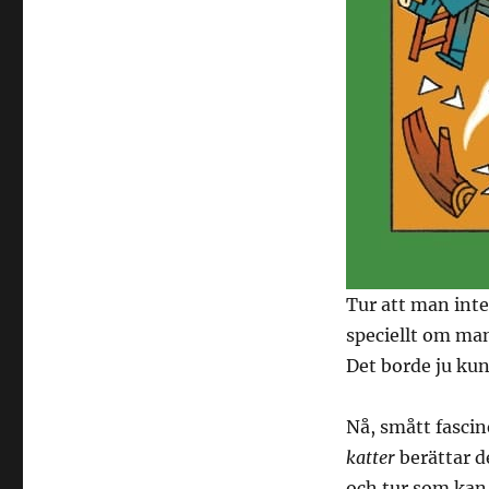
Tur att man inte 
speciellt om man 
Det borde ju ku
Nå, smått fascin
katter
berättar d
och tur som kan 