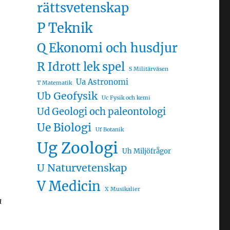
rättsvetenskap
P Teknik
Q Ekonomi och husdjur
R Idrott lek spel
S Militärväsen
Ua Astronomi
T Matematik
Ub Geofysik
Uc Fysik och kemi
Ud Geologi och paleontologi
Ue Biologi
Uf Botanik
Ug Zoologi
Uh Miljöfrågor
U Naturvetenskap
V Medicin
X Musikalier
a