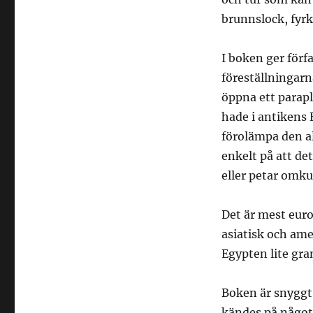
brunnslock, fyrkl
I boken ger förfa
föreställningarn
öppna ett parap
hade i antikens 
förolämpa den al
enkelt på att de
eller petar omku
Det är mest euro
asiatisk och ame
Egypten lite gra
Boken är snyggt 
kändes på något