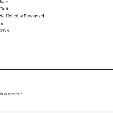
rlden
 Bolt
rie Helleday Ekwurtzel
24
1373
ält är märkta
*