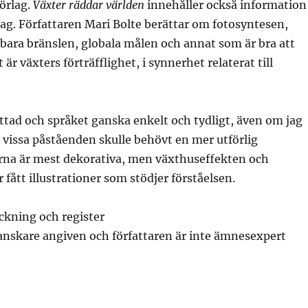
örlag.
Växter räddar världen
innehåller också information
lag. Författaren Mari Bolte berättar om fotosyntesen,
ybara bränslen, globala målen och annat som är bra att
 är växters förträfflighet, i synnerhet relaterat till
ttad och språket ganska enkelt och tydligt, även om jag
t vissa påståenden skulle behövt en mer utförlig
erna är mest dekorativa, men växthuseffekten och
 fått illustrationer som stödjer förståelsen.
ckning och register
anskare angiven och författaren är inte ämnesexpert