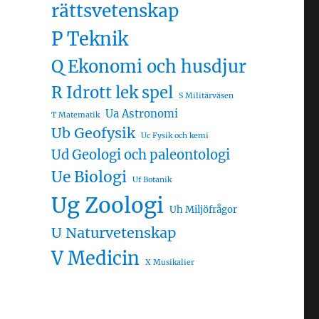
rättsvetenskap
P Teknik
Q Ekonomi och husdjur
R Idrott lek spel
S Militärväsen
Ua Astronomi
T Matematik
Ub Geofysik
Uc Fysik och kemi
Ud Geologi och paleontologi
Ue Biologi
Uf Botanik
Ug Zoologi
Uh Miljöfrågor
U Naturvetenskap
V Medicin
X Musikalier