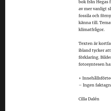
bok från Hegas f
av mer vanligt s
fossila och förn
känna till. Temat
klimatfrågor.
Texten är kortfa
ibland tycker at
förklaring. Bild
fotosyntesen har
+ Innehållsförte
– Ingen faktagr
Cilla Dalén