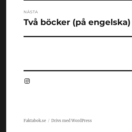
NÄSTA
Två böcker (på engelska
Nästa
inlägg:
Instagram
Faktabok.se
Drivs med WordPress