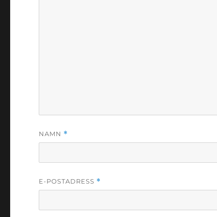
NAMN
*
E-POSTADRESS
*