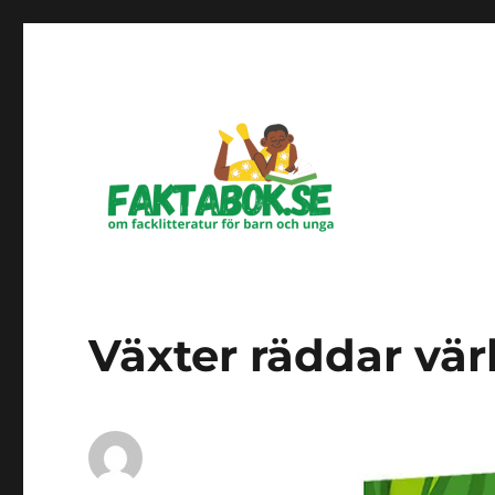
Om facklitteratur för barn och unga
Faktabok.se
Växter räddar vär