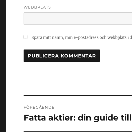
WEBBPLATS
Spara mitt namn, min e-postadress och webbplats i d
Inläggsnavigering
FÖREGÅENDE
Fatta aktier: din guide ti
Föregående
inlägg: