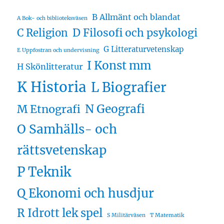
B Allmänt och blandat
A Bok- och biblioteksväsen
D Filosofi och psykologi
C Religion
G Litteraturvetenskap
E Uppfostran och undervisning
I Konst mm
H Skönlitteratur
K Historia
L Biografier
N Geografi
M Etnografi
O Samhälls- och
rättsvetenskap
P Teknik
Q Ekonomi och husdjur
R Idrott lek spel
S Militärväsen
T Matematik