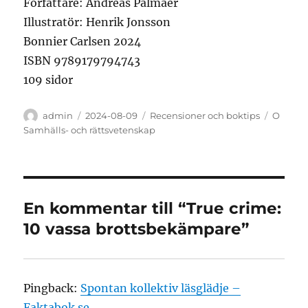
Författare: Andreas Palmaer
Illustratör: Henrik Jonsson
Bonnier Carlsen 2024
ISBN 9789179794743
109 sidor
Författare
Publicerat
Kategorier
Etikette
admin
2024-08-09
Recensioner och boktips
O
den
Samhälls- och rättsvetenskap
En kommentar till “True crime:
10 vassa brottsbekämpare”
Pingback:
Spontan kollektiv läsglädje –
Faktabok.se