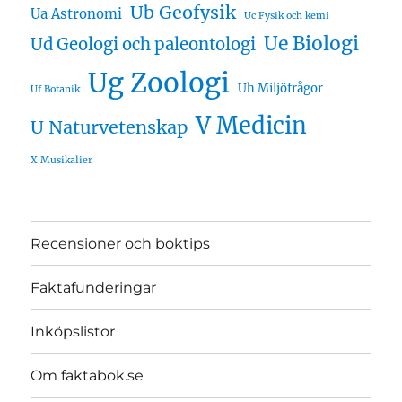
Ub Geofysik
Ua Astronomi
Uc Fysik och kemi
Ue Biologi
Ud Geologi och paleontologi
Ug Zoologi
Uh Miljöfrågor
Uf Botanik
V Medicin
U Naturvetenskap
X Musikalier
Recensioner och boktips
Faktafunderingar
Inköpslistor
Om faktabok.se