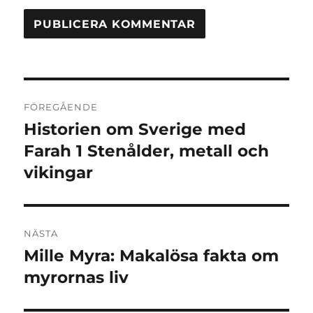
Inläggsnavigering
FÖREGÅENDE
Historien om Sverige med
Föregående
inlägg:
Farah 1 Stenålder, metall och
vikingar
NÄSTA
Mille Myra: Makalösa fakta om
Nästa
inlägg:
myrornas liv