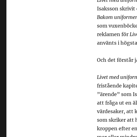
Livet med uniform
Isaksson skrivit
Bakom uniforme
som vuxenböcker
reklamen för
Li
använts i högst
Och det förstår 
Livet med unifor
fristående kapite
”ärende” som Isa
att fråga ut en ä
värdesaker, att 
som skriker att 
kroppen efter en