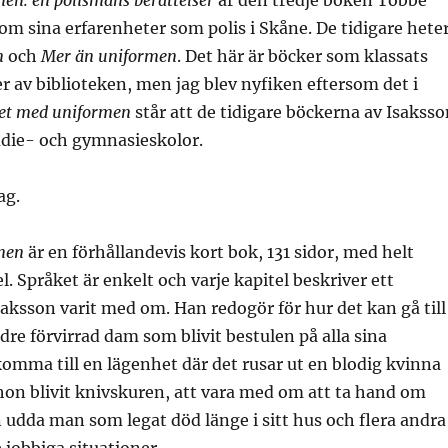
en: en polismans berättelser
är den tredje boken Tobbe
 om sina erfarenheter som polis i Skåne. De tidigare hete
n
och
Mer än uniformen
. Det här är böcker som klassats
 av biblioteken, men jag blev nyfiken eftersom det i
vet med uniformen
står att de tidigare böckerna av Isaksso
adie- och gymnasieskolor.
jag.
men
är en förhållandevis kort bok, 131 sidor, med helt
l. Språket är enkelt och varje kapitel beskriver ett
ksson varit med om. Han redogör för hur det kan gå till
ldre förvirrad dam som blivit bestulen på alla sina
komma till en lägenhet där det rusar ut en blodig kvinna
hon blivit knivskuren, att vara med om att ta hand om
 udda man som legat död länge i sitt hus och flera andra