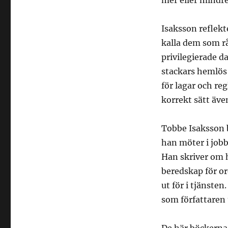
mer eller mindre
Isaksson reflekt
kalla dem som rå
privilegierade 
stackars hemlös
för lagar och reg
korrekt sätt äve
Tobbe Isaksson b
han möter i job
Han skriver om h
beredskap för or
ut för i tjänsten
som författaren u