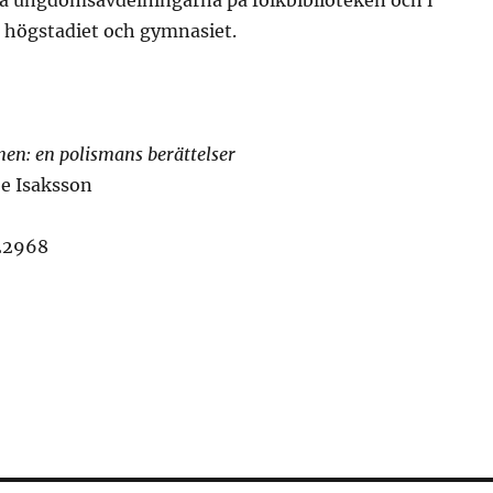
på ungdomsavdelningarna på folkbiblioteken och i
r högstadiet och gymnasiet.
en: en polismans berättelser
be Isaksson
22968