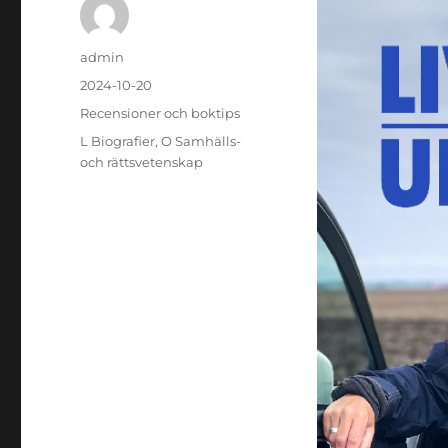
Författare
admin
Publicerat
2024-10-20
den
Kategorier
Recensioner och boktips
Etiketter
L Biografier
,
O Samhälls-
och rättsvetenskap