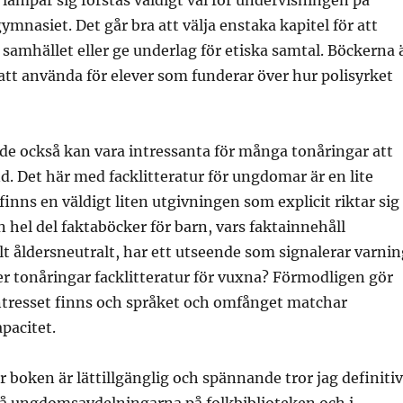
lämpar sig förstås väldigt väl för undervisningen på
ymnasiet. Det går bra att välja enstaka kapitel för att
 samhället eller ge underlag för etiska samtal. Böckerna 
tt använda för elever som funderar över hur polisyrket
 de också kan vara intressanta för många tonåringar att
d. Det här med facklitteratur för ungdomar är en lite
finns en väldigt liten utgivningen som explicit riktar sig
n hel del faktaböcker för barn, vars faktainnehåll
lt åldersneutralt, har ett utseende som signalerar varnin
er tonåringar facklitteratur för vuxna? Förmodligen gör
intresset finns och språket och omfånget matchar
pacitet.
 boken är lättillgänglig och spännande tror jag definitiv