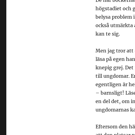
De här böckerna 
högstadiet och g
belysa problem i
också utmärkta a
kan te sig.
Men jag tror att
läsa på egen han
knepig grej. Det 
till ungdomar. E
egentligen är he
– barnsligt! Läs
en del det, om 
ungdomarnas ka
Eftersom den här