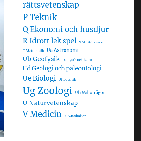
rättsvetenskap
P Teknik
Q Ekonomi och husdjur
R Idrott lek spel
S Militärväsen
Ua Astronomi
T Matematik
Ub Geofysik
Uc Fysik och kemi
Ud Geologi och paleontologi
Ue Biologi
Uf Botanik
Ug Zoologi
Uh Miljöfrågor
U Naturvetenskap
V Medicin
X Musikalier