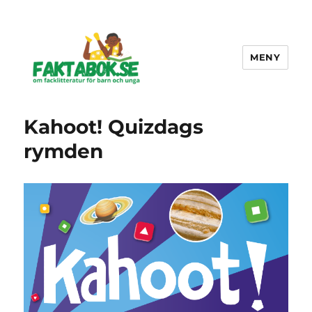
MENY
Faktabok.se
Kahoot! Quizdags
rymden