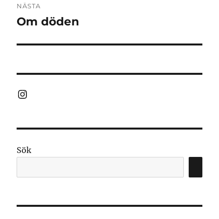
NÄSTA
Om döden
Nästa
inlägg:
Instagram
Sök