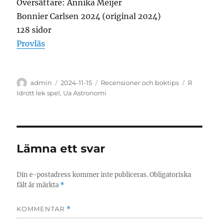
Översättare: Annika Meijer
Bonnier Carlsen 2024 (original 2024)
128 sidor
Provläs
Författare
Publicerat
Kategorier
Etiketter
admin
2024-11-15
Recensioner och boktips
R
den
Idrott lek spel
,
Ua Astronomi
Lämna ett svar
Din e-postadress kommer inte publiceras.
Obligatoriska
fält är märkta
*
KOMMENTAR
*