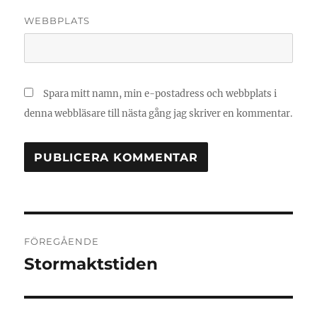
WEBBPLATS
Spara mitt namn, min e-postadress och webbplats i
denna webbläsare till nästa gång jag skriver en kommentar.
Inläggsnavigering
FÖREGÅENDE
Stormaktstiden
Föregående
inlägg: