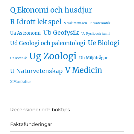
Q Ekonomi och husdjur
R Idrott lek spel
S Militärväsen
T Matematik
Ub Geofysik
Ua Astronomi
Uc Fysik och kemi
Ue Biologi
Ud Geologi och paleontologi
Ug Zoologi
Uh Miljöfrågor
Uf Botanik
V Medicin
U Naturvetenskap
X Musikalier
Recensioner och boktips
Faktafunderingar