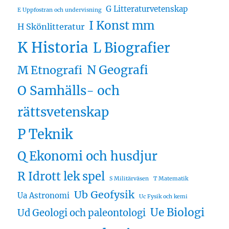
G Litteraturvetenskap
E Uppfostran och undervisning
I Konst mm
H Skönlitteratur
K Historia
L Biografier
N Geografi
M Etnografi
O Samhälls- och
rättsvetenskap
P Teknik
Q Ekonomi och husdjur
R Idrott lek spel
S Militärväsen
T Matematik
Ub Geofysik
Ua Astronomi
Uc Fysik och kemi
Ue Biologi
Ud Geologi och paleontologi