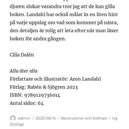
djuren slukar varandra tror jag att de kan gilla
boken. Landahl har också målat in en liten hint
på varje uppslag om vad som kommer på nästa,
den detaljen är rolig att leta efter när man läser
boken för andra gången.
Cilla Dalén
Alla äter alla
Författare och illustratör: Aron Landahl
Förlag: Rabén & Sjögren 2023
ISBN: 9789129736014
Antal sidor: 64
Författare
Publicerat
Kategorier
Etiketter
admin
2023-08-15
Recensioner och boktips
Ug
den
Zoologi