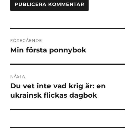
Inläggsnavigering
FÖREGÅENDE
Min första ponnybok
Föregående
inlägg:
NÄSTA
Du vet inte vad krig är: en
Nästa
inlägg:
ukrainsk flickas dagbok