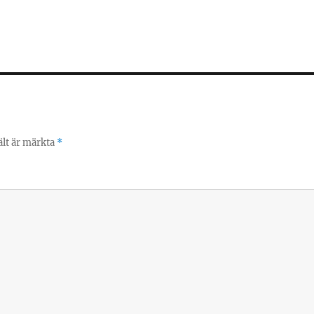
ält är märkta
*