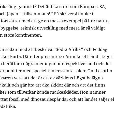
frika är gigantiskt? Det är lika stort som Europa, USA,
ch Japan – tillsammans!” Så skriver Atinuke i
 fortsätter med att ge en massa exempel på hur natur,
ebyggelse, teknisk utveckling med mera är så väldigt
en stora kontinenten.
hon sedan med att beskriva ”Södra Afrika” och Feddag
cker karta. Därefter presenterar Atinuke ett land i taget 
n berättar i några meningar om respektive land och det
par punkter med speciellt intressanta saker. Om Lesotho
läsaren veta att det är ett av världens högst belägna
r kallt och går bra att åka skidor där och att det finns
ker som tillverkar kända märkeskläder. Hon nämner
ttat fossil med dinosauriespår där och att landet säljer el
ydafrika.