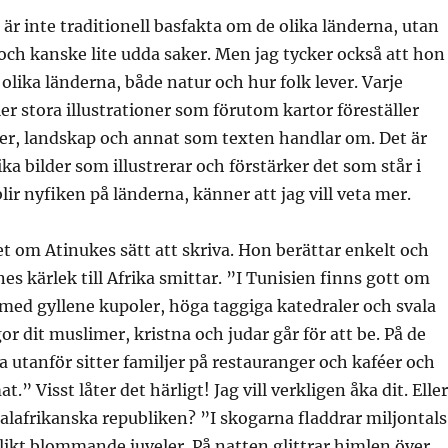
a är inte traditionell basfakta om de olika länderna, utan
ch kanske lite udda saker. Men jag tycker också att hon
 olika länderna, både natur och hur folk lever. Varje
er stora illustrationer som förutom kartor föreställer
er, landskap och annat som texten handlar om. Det är
ka bilder som illustrerar och förstärker det som står i
lir nyfiken på länderna, känner att jag vill veta mer.
t om Atinukes sätt att skriva. Hon berättar enkelt och
es kärlek till Afrika smittar. ”I Tunisien finns gott om
med gyllene kupoler, höga taggiga katedraler och svala
r dit muslimer, kristna och judar går för att be. På de
 utanför sitter familjer på restauranger och kaféer och
t.” Visst låter det härligt! Jag vill verkligen åka dit. Eller
ralafrikanska republiken? ”I skogarna fladdrar miljontals
 likt blommande juveler. På natten glittrar himlen över