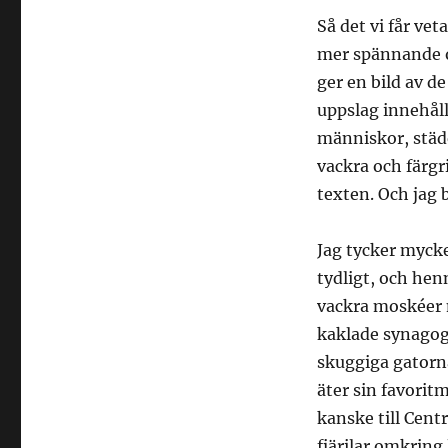
Så det vi får vet
mer spännande o
ger en bild av de
uppslag innehåll
människor, städ
vackra och färgri
texten. Och jag b
Jag tycker mycke
tydligt, och henn
vackra moskéer 
kaklade synagogo
skuggiga gatorna
äter sin favoritma
kanske till Cent
fjärilar omkring