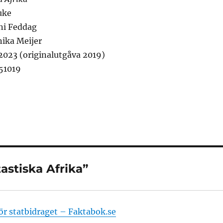
uke
uni Feddag
nika Meijer
2023 (originalutgåva 2019)
51019
astiska Afrika”
ör statbidraget – Faktabok.se