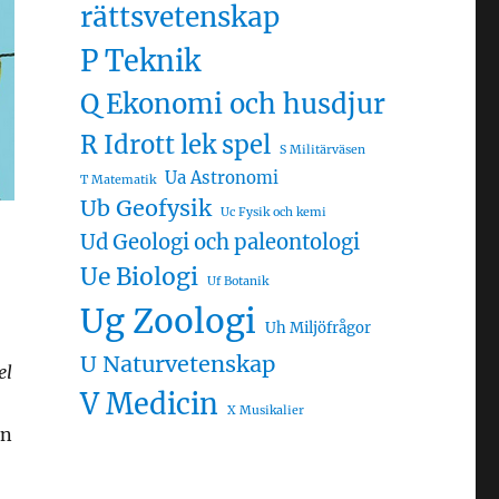
rättsvetenskap
P Teknik
Q Ekonomi och husdjur
R Idrott lek spel
S Militärväsen
Ua Astronomi
T Matematik
Ub Geofysik
Uc Fysik och kemi
Ud Geologi och paleontologi
Ue Biologi
Uf Botanik
Ug Zoologi
Uh Miljöfrågor
U Naturvetenskap
el
V Medicin
X Musikalier
en