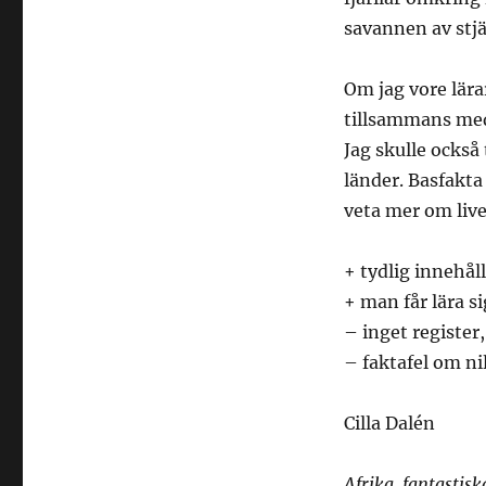
savannen av stjä
Om jag vore lära
tillsammans med 
Jag skulle också
länder. Basfakta 
veta mer om livet
+ tydlig innehål
+ man får lära 
– inget register
– faktafel om nil
Cilla Dalén
Afrika, fantastisk