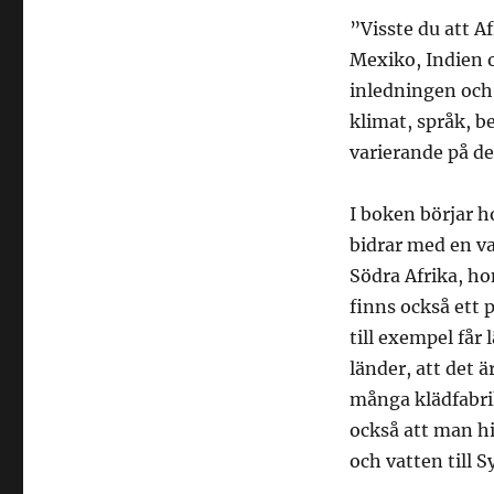
”Visste du att A
Mexiko, Indien o
inledningen och
klimat, språk, b
varierande på d
I boken börjar 
bidrar med en va
Södra Afrika, ho
finns också ett 
till exempel får 
länder, att det ä
många klädfabri
också att man hi
och vatten till S