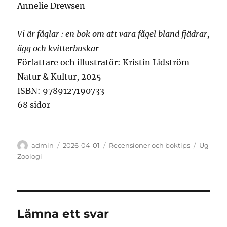
Annelie Drewsen
Vi är fåglar : en bok om att vara fågel bland fjädrar,
ägg och kvitterbuskar
Författare och illustratör: Kristin Lidström
Natur & Kultur, 2025
ISBN: 9789127190733
68 sidor
Författare
Publicerat
Kategorier
Etikette
admin
2026-04-01
Recensioner och boktips
Ug
den
Zoologi
Lämna ett svar