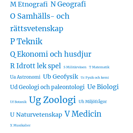
N Geografi
M Etnografi
O Samhälls- och
rättsvetenskap
P Teknik
Q Ekonomi och husdjur
R Idrott lek spel
S Militärväsen
T Matematik
Ub Geofysik
Ua Astronomi
Uc Fysik och kemi
Ue Biologi
Ud Geologi och paleontologi
Ug Zoologi
Uh Miljöfrågor
Uf Botanik
V Medicin
U Naturvetenskap
X Musikalier