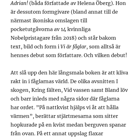
Adrian!
(båda författade av Helena Öberg). Hon
är dessutom formgivare (bland annat till de
närmast ikoniska omslagen till
pocketutgåvorna av 14 kvinnliga
Nobelpristagare från 2018) och står bakom
text, bild och form i
Vi är fåglar
, som alltså är
hennes debut som författare. Och vilken debut!
Att slå upp den här långsmala boken är att kliva
rakt in i fåglarnas värld. De olika avsnitten I
skogen, Kring fälten, Vid vassen samt Bland löv
och barr inleds med några sidor där fåglarna
har ordet. ”På nattkvist hjälps vi åt att hålla
värmen”, berättar stjärtmesarna som sitter
hopkurade på en kvist medan berguven spanar
från ovan. På ett annat uppslag flaxar