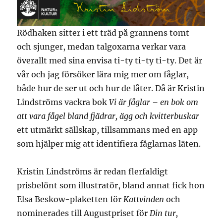
Rödhaken sitter i ett träd på grannens tomt
och sjunger, medan talgoxarna verkar vara
överallt med sina envisa ti-ty ti-ty ti-ty. Det är
vår och jag försöker lära mig mer om fåglar,
både hur de ser ut och hur de låter. Då är Kristin
Lindströms vackra bok
Vi är fåglar
– en bok om
att vara fågel bland fjädrar, ägg och kvitterbuskar
ett utmärkt sällskap, tillsammans med en app
som hjälper mig att identifiera fåglarnas läten.
Kristin Lindströms är redan flerfaldigt
prisbelönt som illustratör, bland annat fick hon
Elsa Beskow-plaketten för
Kattvinden
och
nominerades till Augustpriset för
Din tur,