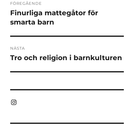
FÖREGÅENDE
Finurliga mattegåtor för
Föregående
inlägg:
smarta barn
NÄSTA
Tro och religion i barnkulturen
Nästa
inlägg:
Instagram