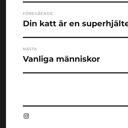
Inläggsnavigering
FÖREGÅENDE
Din katt är en superhjält
Föregående
inlägg:
NÄSTA
Vanliga människor
Nästa
inlägg:
Instagram