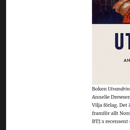
Boken
Utvandri
Annelie Drewsen 
Vilja förlag. De
framför allt Nor
BTJ:s recensent 