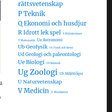
rättsvetenskap
P Teknik
Q Ekonomi och husdjur
R Idrott lek spel
S Militärväsen
Ua Astronomi
T Matematik
Ub Geofysik
Uc Fysik och kemi
Ud Geologi och paleontologi
Ue Biologi
Uf Botanik
Ug Zoologi
Uh Miljöfrågor
U Naturvetenskap
på
V Medicin
X Musikalier
v