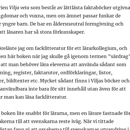
rien
Vilja veta
som består av lättlästa faktaböcker utgivn
ngdomar och vuxna, men om ämnet passar funkar de
 yngre barn. De har en åldersneutral formgivning och
att läsaren har så stora förkunskaper.
eläste jag om facklitteratur för ett lärarkollegium, och
den här boken när jag skulle gå igenom termen ”särdrag
sa att man behöver lära eleverna att använda sådant som
ing, register, faktarutor, ordförklaringar, listor,
r, bildtexter etc. Mycket sådant finns i Viljas böcker och
 användbara inte bara för sitt innehåll utan även för att
 man kan läsa facklitteratur.
a boken lite snabbt för lärarna, men en lärare fastnade fö
akerna till att svenskarna reste iväg. När vi tittade
istan fann vi att orsakerna till svenskarnas utvandring i