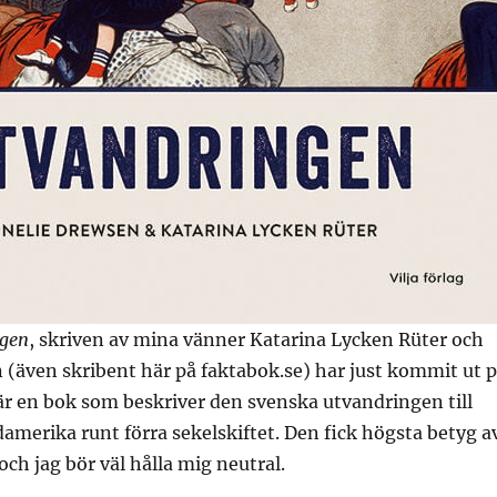
ngen
, skriven av mina vänner Katarina Lycken Rüter och
(även skribent här på faktabok.se) har just kommit ut 
t är en bok som beskriver den svenska utvandringen till
damerika runt förra sekelskiftet. Den fick högsta betyg a
och jag bör väl hålla mig neutral.