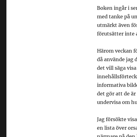
Boken ingår i se
med tanke på u
utmärkt även för
förutsätter inte 
Härom veckan för
då använde jag 
det vill säga vi
innehållsförteckn
informativa bilde
det gör att de är
undervisa om hur
Jag försökte vis
en lista över ors
närmare på den l