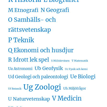
N Geografi
M Etnografi
O Samhälls- och
rättsvetenskap
P Teknik
Q Ekonomi och husdjur
R Idrott lek spel
S Militärväsen
T Matematik
Ub Geofysik
Ua Astronomi
Uc Fysik och kemi
Ue Biologi
Ud Geologi och paleontologi
Ug Zoologi
Uh Miljöfrågor
Uf Botanik
V Medicin
U Naturvetenskap