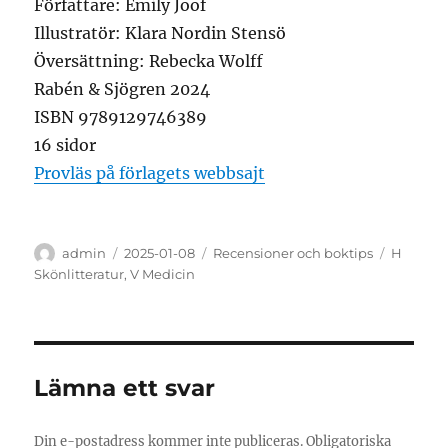
Författare: Emily Joof
Illustratör: Klara Nordin Stensö
Översättning: Rebecka Wolff
Rabén & Sjögren 2024
ISBN 9789129746389
16 sidor
Provläs på förlagets webbsajt
Författare
Publicerat
Kategorier
Etiketter
admin
2025-01-08
Recensioner och boktips
H
den
Skönlitteratur
,
V Medicin
Lämna ett svar
Din e-postadress kommer inte publiceras.
Obligatoriska