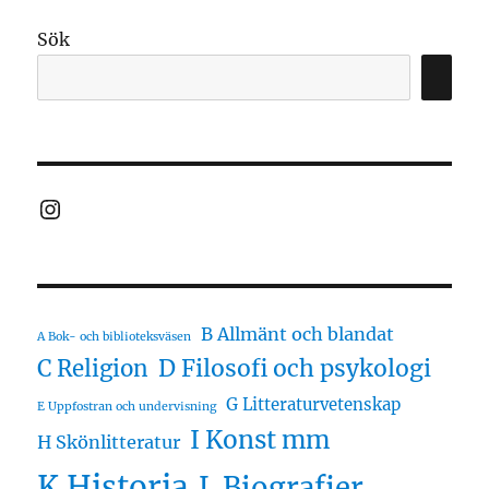
Sök
Instagram
B Allmänt och blandat
A Bok- och biblioteksväsen
D Filosofi och psykologi
C Religion
G Litteraturvetenskap
E Uppfostran och undervisning
I Konst mm
H Skönlitteratur
K Historia
L Biografier