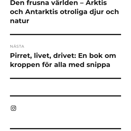
Den frusna världen – Arktis
Föregående
inlägg:
och Antarktis otroliga djur och
natur
NÄSTA
Pirret, livet, drivet: En bok om
Nästa
inlägg:
kroppen för alla med snippa
Instagram