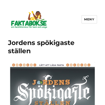
MENY
Faktabok.se
Jordens spökigaste
ställen