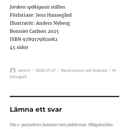
Jordens spökigaste ställen
Författare: Jens Hansegård
Illustratör: Anders Nyberg
Bonnier Carlsen 2025
ISBN 9789179811082
45 sidor
Författare
Publicerat
Kategorier
Etiketter
admin
2026-01-27
Recensioner och boktips
M
den
Etnografi
Lämna ett svar
Din e-postadress kommer inte publiceras.
Obligatoriska