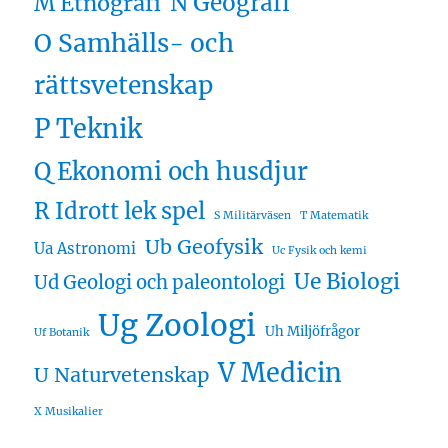
N Geografi
M Etnografi
O Samhälls- och
rättsvetenskap
P Teknik
Q Ekonomi och husdjur
R Idrott lek spel
S Militärväsen
T Matematik
Ub Geofysik
Ua Astronomi
Uc Fysik och kemi
Ue Biologi
Ud Geologi och paleontologi
Ug Zoologi
Uh Miljöfrågor
Uf Botanik
V Medicin
U Naturvetenskap
X Musikalier