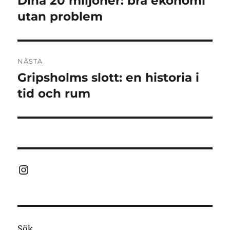
Dina 20 miljoner: bra ekonomi
inlägg:
utan problem
NÄSTA
Gripsholms slott: en historia i
Nästa
inlägg:
tid och rum
Instagram
Sök