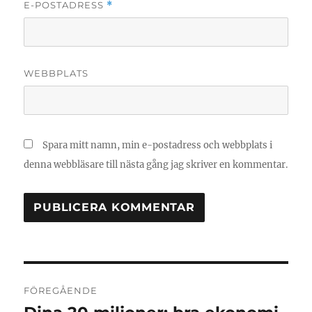
E-POSTADRESS
*
WEBBPLATS
Spara mitt namn, min e-postadress och webbplats i
denna webbläsare till nästa gång jag skriver en kommentar.
Inläggsnavigering
FÖREGÅENDE
Föregående