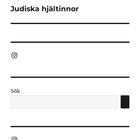
Judiska hjältinnor
Nästa
inlägg:
Instagram
Sök
Instagram