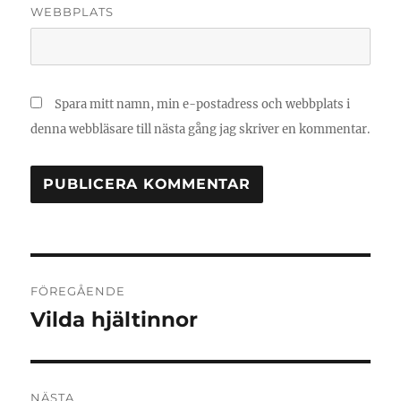
WEBBPLATS
Spara mitt namn, min e-postadress och webbplats i
denna webbläsare till nästa gång jag skriver en kommentar.
Inläggsnavigering
FÖREGÅENDE
Vilda hjältinnor
Föregående
inlägg:
NÄSTA