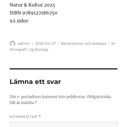
Natur & Kultur 2025
ISBN 9789127186750
92 sidor
Författare
Publicerat
Kategorier
Etikette
admin
2025-04-27
Recensioner och boktips
M
den
Etnografi
,
Ug Zoologi
Lämna ett svar
Din e-postadress kommer inte publiceras.
Obligatoriska
fält är märkta
*
KOMMENTAR
*