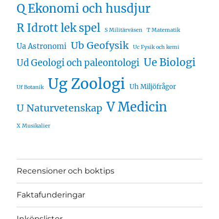
Q Ekonomi och husdjur
R Idrott lek spel
S Militärväsen
T Matematik
Ub Geofysik
Ua Astronomi
Uc Fysik och kemi
Ue Biologi
Ud Geologi och paleontologi
Ug Zoologi
Uh Miljöfrågor
Uf Botanik
V Medicin
U Naturvetenskap
X Musikalier
Recensioner och boktips
Faktafunderingar
Inköpslistor