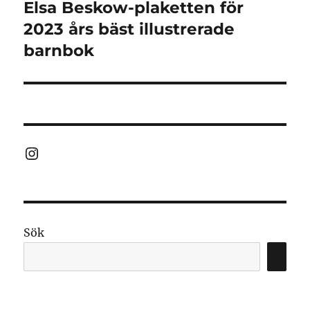
Elsa Beskow-plaketten för
Nästa
inlägg:
2023 års bäst illustrerade
barnbok
Instagram
Sök