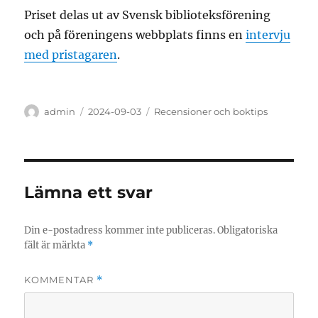
Priset delas ut av Svensk biblioteksförening
och på föreningens webbplats finns en
intervju
med pristagaren
.
Författare
Publicerat
Kategorier
admin
2024-09-03
Recensioner och boktips
den
Lämna ett svar
Din e-postadress kommer inte publiceras.
Obligatoriska
fält är märkta
*
KOMMENTAR
*