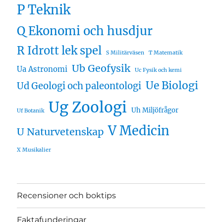
P Teknik
Q Ekonomi och husdjur
R Idrott lek spel
S Militärväsen
T Matematik
Ub Geofysik
Ua Astronomi
Uc Fysik och kemi
Ue Biologi
Ud Geologi och paleontologi
Ug Zoologi
Uh Miljöfrågor
Uf Botanik
V Medicin
U Naturvetenskap
X Musikalier
Recensioner och boktips
Faktafunderingar