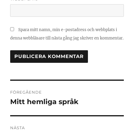
Spara mitt namn, min e-postadress och webbplats i
denna webbläsare till nästa gång jag skriver en kommentar.
Inläggsnavigering
FÖREGÅENDE
Mitt hemliga språk
Föregående
inlägg:
NÄSTA